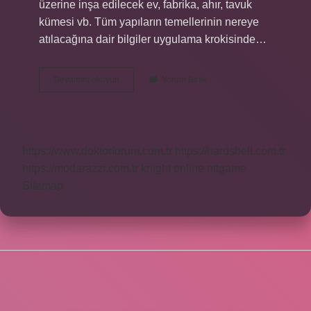
üzerine inşa edilecek ev, fabrika, ahır, tavuk
kümesi vb. Tüm yapıların temellerinin nereye
atılacağına dair bilgiler uygulama krokisinde…
Aplikasyon
Devamını okuyun
Yorum Bırak
Yöntemi
Nedir
https://www.doktorforum.com.tr
https://hardshell.com.tr
https://modarazzi.com.tr
knight online
nttgame
Sitemap
SIDEBAR