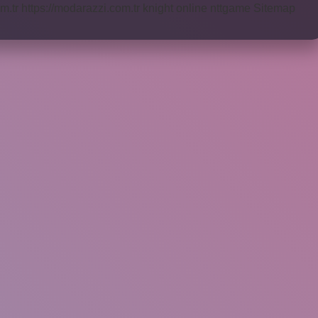
m.tr
https://modarazzi.com.tr
knight online
nttgame
Sitemap