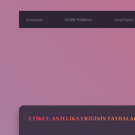
Anasayfa
Gizlilik Politikası
Yasal Uyarı
ETIKET:
ANJELIKA ERIĞININ FAYDALA