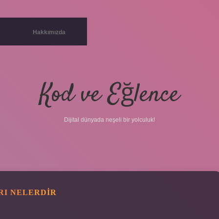
Hakkımızda
Kod ve Eğlence
Dijital dünyada neşeli bir yolculuk!
RI NELERDIR