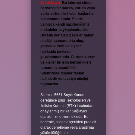
Yasal Uyarı:
Bu internet sitesi,
herhangi bir marka, kurum veya
şahıs şirketi ile hiçbir bağlantısı
bulunmamaktadır. Sitede
yalnızca kendi hazırladığımız
makaleler paylaşılmaktadır.
Burada yer alan içerikler haber
niteliği taşımamakta olup,
gerçek kurum ve kişiler
hakkında paylaşım
yapılmamaktadır. Gerçek kurum
ve kişiler ile isim benzerlikleri
tamamen tesadüfidir.
Sitemizdeki bilgiler taslak
halindedir ve tavsiye niteliği
taşımazlar.
Sitemiz, 5651 Sayılı Kanun
gereğince Bilgi Teknolojileri ve
İletişim Kurumu (BTK) tarafından
onaylanmış bir Yer Sağlayıcı
olarak hizmet vermektedir. Bu
nedenle, sitedeki içerikleri proaktif
olarak denetleme veya araştırma
yükümlülüğümüz