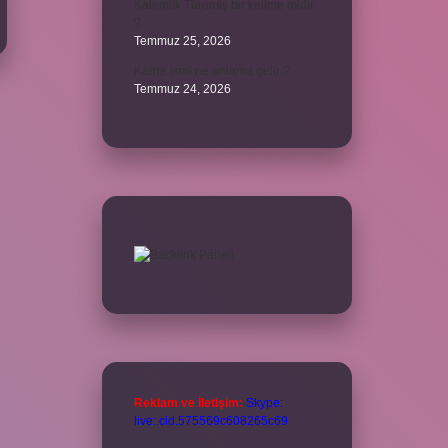
Kalemlik Türemiş bir kelime midir
?
Temmuz 25, 2026
Karne ismi ne anlama gelir ?
Temmuz 24, 2026
Reklam ve İletişim:
Skype:
live:.cid.575569c608265c69