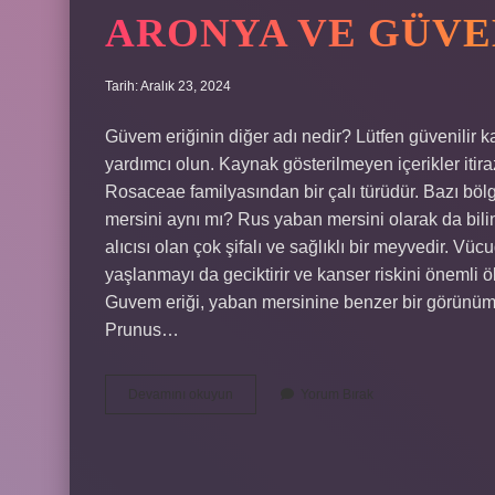
ARONYA VE GÜVE
Tarih: Aralık 23, 2024
Güvem eriğinin diğer adı nedir? Lütfen güvenilir k
yardımcı olun. Kaynak gösterilmeyen içerikler itiraz 
Rosaceae familyasından bir çalı türüdür. Bazı bö
mersini aynı mı? Rus yaban mersini olarak da bil
alıcısı olan çok şifalı ve sağlıklı bir meyvedir. V
yaşlanmayı da geciktirir ve kanser riskini önemli 
Guvem eriği, yaban mersinine benzer bir görünüme 
Prunus…
Aronya
Devamını okuyun
Yorum Bırak
Ve
Güvem
Aynı
Mı