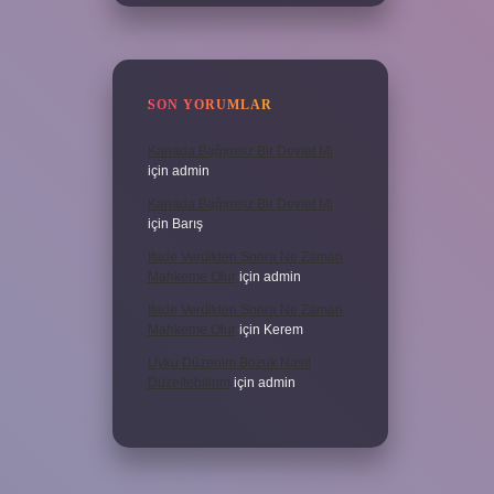
SON YORUMLAR
Kanada Bağımsız Bir Devlet Mi
için
admin
Kanada Bağımsız Bir Devlet Mi
için
Barış
Ifade Verdikten Sonra Ne Zaman
Mahkeme Olur
için
admin
Ifade Verdikten Sonra Ne Zaman
Mahkeme Olur
için
Kerem
Uyku Düzenim Bozuk Nasıl
Düzeltebilirim
için
admin