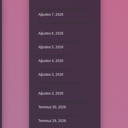
Kavşağın Türkçe anlamı nedir ?
Ağustos 7, 2026
Birleşik zamanlı yüklem nasıl olur
?
Ağustos 6, 2026
Kiyan hangi dilde bir isöi ?
Ağustos 5, 2026
Avans nasıl kesilir ?
Ağustos 4, 2026
500 kilo dana kaç TL ?
Ağustos 3, 2026
29’un 100’den küçük katları
nelerdir ?
Ağustos 3, 2026
Şeflerin ek göstergesi ne oldu ?
Temmuz 30, 2026
Bardak nerelere vurulur ?
Temmuz 29, 2026