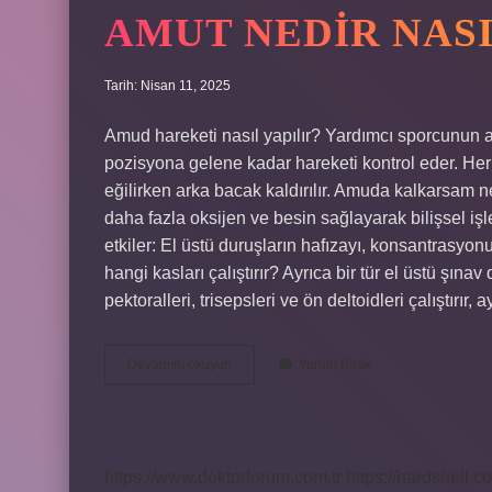
AMUT NEDIR NASI
Tarih: Nisan 11, 2025
Amud hareketi nasıl yapılır? Yardımcı sporcunun a
pozisyona gelene kadar hareketi kontrol eder. Her 
eğilirken arka bacak kaldırılır. Amuda kalkarsam ne
daha fazla oksijen ve besin sağlayarak bilişsel işl
etkiler: El üstü duruşların hafızayı, konsantrasyonu
hangi kasları çalıştırır? Ayrıca bir tür el üstü şınav
pektoralleri, trisepsleri ve ön deltoidleri çalıştırır,
Amut
Devamını okuyun
Yorum Bırak
Nedir
Nasıl
Yapılır
https://www.doktorforum.com.tr
https://hardshell.co