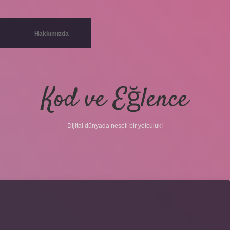
Hakkımızda
Kod ve Eğlence
Dijital dünyada neşeli bir yolculuk!