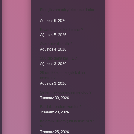
Birleşik zamanlı yüklem nasıl olur
?
Ağustos 6, 2026
Kiyan hangi dilde bir isöi ?
Ağustos 5, 2026
Avans nasıl kesilir ?
Ağustos 4, 2026
500 kilo dana kaç TL ?
Ağustos 3, 2026
29’un 100’den küçük katları
nelerdir ?
Ağustos 3, 2026
Şeflerin ek göstergesi ne oldu ?
Temmuz 30, 2026
Bardak nerelere vurulur ?
Temmuz 29, 2026
Kalemlik Türemiş bir kelime midir
?
Temmuz 25, 2026