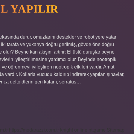
L YAPILIR
rkasında durur, omuzlarını destekler ve robot yere yatar
iki tarafa ve yukarıya doğru gerilmiş, gövde öne doğru
 olur? Beyne kan akışını artırır: El üstü duruşlar beyne
evlerin iyileştirilmesine yardımcı olur. Beyinde nootropik
 ve öğrenmeyi iyileştiren nootropik etkileri vardır. Amut
 da vardır. Kollarla vücudu kaldırıp indirerek yapılan şınavlar,
 ayrıca deltoidlerin geri kalanı, serratus…
m.tr
https://modarazzi.com.tr
knight online
nttgame
Sitemap