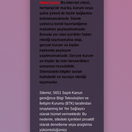
Yasal Uyarı:
Bu internet sitesi,
herhangi bir marka, kurum veya
şahıs şirketi ile hiçbir bağlantısı
bulunmamaktadır. Sitede
yalnızca kendi hazırladığımız
makaleler paylaşılmaktadır.
Burada yer alan içerikler haber
niteliği taşımamakta olup,
gerçek kurum ve kişiler
hakkında paylaşım
yapılmamaktadır. Gerçek kurum
ve kişiler ile isim benzerlikleri
tamamen tesadüfidir.
Sitemizdeki bilgiler taslak
halindedir ve tavsiye niteliği
taşımazlar.
Sitemiz, 5651 Sayılı Kanun
gereğince Bilgi Teknolojileri ve
İletişim Kurumu (BTK) tarafından
onaylanmış bir Yer Sağlayıcı
olarak hizmet vermektedir. Bu
nedenle, sitedeki içerikleri proaktif
olarak denetleme veya araştırma
yükümlülüğümüz