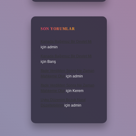
SON YORUMLAR
Kanada Bağımsız Bir Devlet Mi
için
admin
Kanada Bağımsız Bir Devlet Mi
için
Barış
Ifade Verdikten Sonra Ne Zaman
Mahkeme Olur
için
admin
Ifade Verdikten Sonra Ne Zaman
Mahkeme Olur
için
Kerem
Uyku Düzenim Bozuk Nasıl
Düzeltebilirim
için
admin