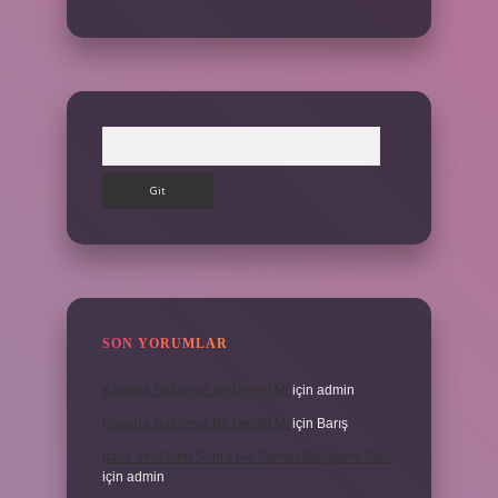
Arama
SON YORUMLAR
Kanada Bağımsız Bir Devlet Mi
için
admin
Kanada Bağımsız Bir Devlet Mi
için
Barış
Ifade Verdikten Sonra Ne Zaman Mahkeme Olur
için
admin