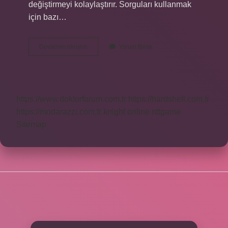
değiştirmeyi kolaylaştırır. Sorguları kullanmak
için bazı…
Sorgu
Devamını okuyun
Yorum Bırak
Nedir
Bilgisayar
https://www.doktorforum.com.tr
https://hardshell.com.tr
https://modarazzi.com.tr
knight online
nttgame
Sitemap
SIDEBAR