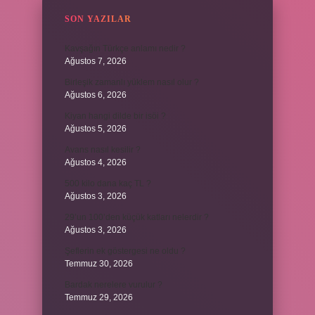
SON YAZILAR
Kavşağın Türkçe anlamı nedir ?
Ağustos 7, 2026
Birleşik zamanlı yüklem nasıl olur ?
Ağustos 6, 2026
Kiyan hangi dilde bir isöi ?
Ağustos 5, 2026
Avans nasıl kesilir ?
Ağustos 4, 2026
500 kilo dana kaç TL ?
Ağustos 3, 2026
29’un 100’den küçük katları nelerdir ?
Ağustos 3, 2026
Şeflerin ek göstergesi ne oldu ?
Temmuz 30, 2026
Bardak nerelere vurulur ?
Temmuz 29, 2026