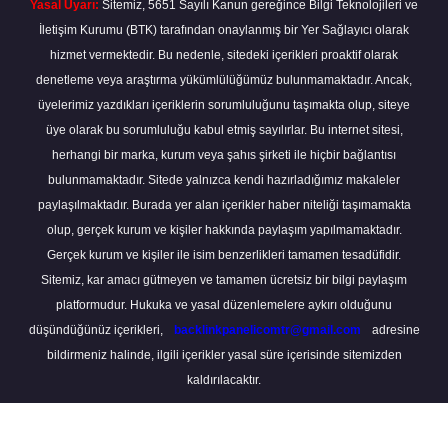
Yasal Uyarı:
Sitemiz, 5651 Sayılı Kanun gereğince Bilgi Teknolojileri ve
İletişim Kurumu (BTK) tarafından onaylanmış bir Yer Sağlayıcı olarak
hizmet vermektedir. Bu nedenle, sitedeki içerikleri proaktif olarak
denetleme veya araştırma yükümlülüğümüz bulunmamaktadır. Ancak,
üyelerimiz yazdıkları içeriklerin sorumluluğunu taşımakta olup, siteye
üye olarak bu sorumluluğu kabul etmiş sayılırlar. Bu internet sitesi,
herhangi bir marka, kurum veya şahıs şirketi ile hiçbir bağlantısı
bulunmamaktadır. Sitede yalnızca kendi hazırladığımız makaleler
paylaşılmaktadır. Burada yer alan içerikler haber niteliği taşımamakta
olup, gerçek kurum ve kişiler hakkında paylaşım yapılmamaktadır.
Gerçek kurum ve kişiler ile isim benzerlikleri tamamen tesadüfidir.
Sitemiz, kar amacı gütmeyen ve tamamen ücretsiz bir bilgi paylaşım
platformudur. Hukuka ve yasal düzenlemelere aykırı olduğunu
düşündüğünüz içerikleri,
backlinkpanelicomtr@gmail.com
adresine
bildirmeniz halinde, ilgili içerikler yasal süre içerisinde sitemizden
kaldırılacaktır.
Scro
to