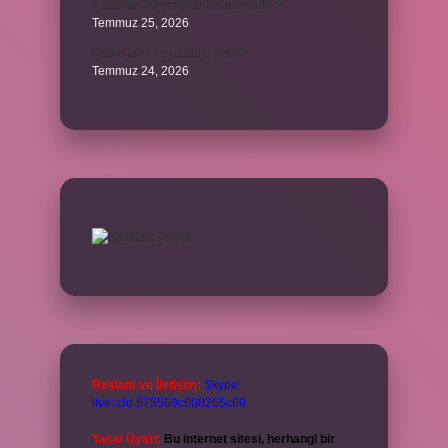
Kalemlik Türemiş bir kelime midir ?
Temmuz 25, 2026
Karne ismi ne anlama gelir ?
Temmuz 24, 2026
Reklam ve İletişim:
Skype:
live:.cid.575569c608265c69
Yasal Uyarı:
Bu internet sitesi, herhangi bir