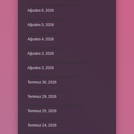
Birleşik zamanlı yüklem nasıl olur ?
Ağustos 6, 2026
Kiyan hangi dilde bir isöi ?
Ağustos 5, 2026
Avans nasıl kesilir ?
Ağustos 4, 2026
500 kilo dana kaç TL ?
Ağustos 3, 2026
29’un 100’den küçük katları nelerdir ?
Ağustos 3, 2026
Şeflerin ek göstergesi ne oldu ?
Temmuz 30, 2026
Bardak nerelere vurulur ?
Temmuz 29, 2026
Kalemlik Türemiş bir kelime midir ?
Temmuz 25, 2026
Karne ismi ne anlama gelir ?
Temmuz 24, 2026