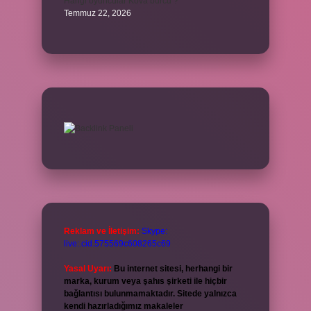
Hangi oyuncular Kova burcu ?
Temmuz 22, 2026
Reklam ve İletişim:
Skype:
live:.cid.575569c608265c69
Yasal Uyarı:
Bu internet sitesi, herhangi bir
marka, kurum veya şahıs şirketi ile hiçbir
bağlantısı bulunmamaktadır. Sitede yalnızca
kendi hazırladığımız makaleler