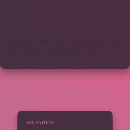
Almanlar
Devamını okuyun
Yorum Bırak
Akşam
Yemeğinde
Ne
Yer
https://www.doktorforum.com.tr
https://hardshell.com.tr
https://modarazzi.com.tr
knight online
nttgame
Sitemap
SIDEBAR
SON YAZILAR