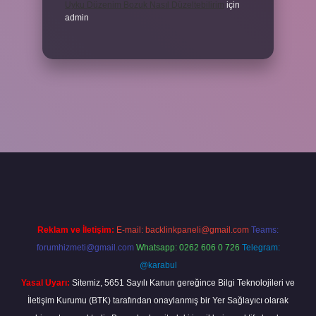
Uyku Düzenim Bozuk Nasıl Düzeltebilirim
için
admin
cel giriş
betexper bahis
Reklam ve İletişim:
E-mail:
backlinkpaneli@gmail.com
Teams:
forumhizmeti@gmail.com
Whatsapp: 0262 606 0 726
Telegram:
@karabul
Yasal Uyarı:
Sitemiz, 5651 Sayılı Kanun gereğince Bilgi Teknolojileri ve
İletişim Kurumu (BTK) tarafından onaylanmış bir Yer Sağlayıcı olarak