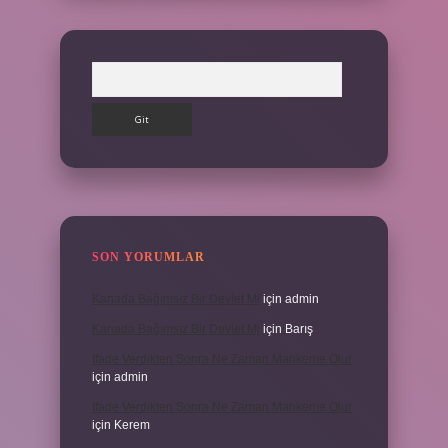
Arama
SON YORUMLAR
Kanada Bağımsız Bir Devlet Mi
için
admin
Kanada Bağımsız Bir Devlet Mi
için
Barış
Ifade Verdikten Sonra Ne Zaman Mahkeme Olur
için
admin
Ifade Verdikten Sonra Ne Zaman Mahkeme Olur
için
Kerem