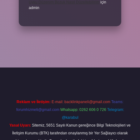
Uyku Düzenim Bozuk Nasıl Düzeltebilirim
için
admin
cel giriş
betexper bahis
Reklam ve İletişim:
E-mail:
backlinkpaneli@gmail.com
Teams:
forumhizmeti@gmail.com
Whatsapp: 0262 606 0 726
Telegram:
@karabul
Yasal Uyarı:
Sitemiz, 5651 Sayılı Kanun gereğince Bilgi Teknolojileri ve
İletişim Kurumu (BTK) tarafından onaylanmış bir Yer Sağlayıcı olarak