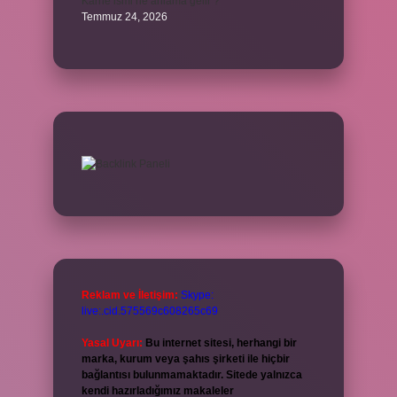
Karne ismi ne anlama gelir ?
Temmuz 24, 2026
Reklam ve İletişim:
Skype:
live:.cid.575569c608265c69
Yasal Uyarı:
Bu internet sitesi, herhangi bir
marka, kurum veya şahıs şirketi ile hiçbir
bağlantısı bulunmamaktadır. Sitede yalnızca
kendi hazırladığımız makaleler