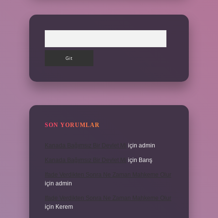
Arama
SON YORUMLAR
Kanada Bağımsız Bir Devlet Mi
için
admin
Kanada Bağımsız Bir Devlet Mi
için
Barış
Ifade Verdikten Sonra Ne Zaman Mahkeme Olur
için
admin
Ifade Verdikten Sonra Ne Zaman Mahkeme Olur
için
Kerem