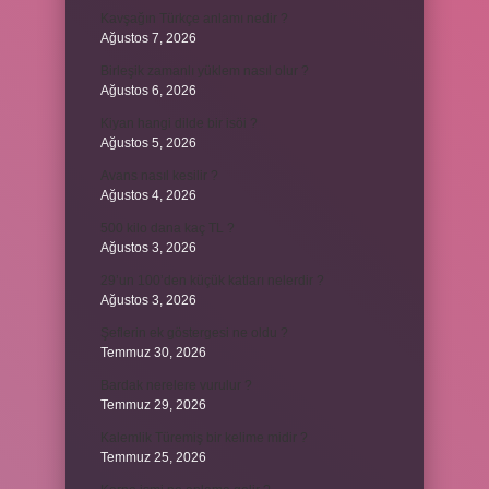
Kavşağın Türkçe anlamı nedir ?
Ağustos 7, 2026
Birleşik zamanlı yüklem nasıl olur ?
Ağustos 6, 2026
Kiyan hangi dilde bir isöi ?
Ağustos 5, 2026
Avans nasıl kesilir ?
Ağustos 4, 2026
500 kilo dana kaç TL ?
Ağustos 3, 2026
29’un 100’den küçük katları nelerdir ?
Ağustos 3, 2026
Şeflerin ek göstergesi ne oldu ?
Temmuz 30, 2026
Bardak nerelere vurulur ?
Temmuz 29, 2026
Kalemlik Türemiş bir kelime midir ?
Temmuz 25, 2026