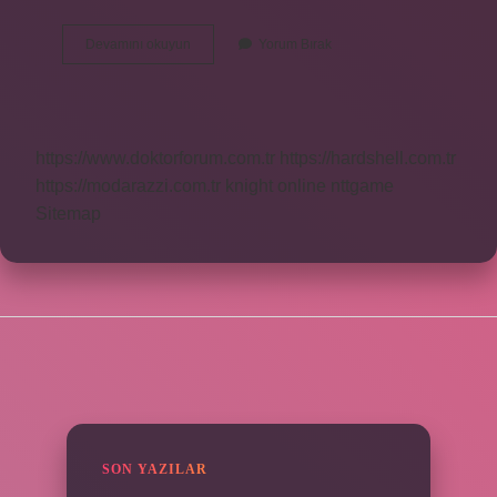
Allahın
Devamını okuyun
Yorum Bırak
Varlığının
Sonu
Yoktur
Nedir
https://www.doktorforum.com.tr
https://hardshell.com.tr
https://modarazzi.com.tr
knight online
nttgame
Sitemap
SIDEBAR
SON YAZILAR