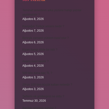
SON YAZILAR
Teminat senedinin arka yüzüne hangi yazılar
yazılmalıdır ?
Ağustos 8, 2026
Kavşağın Türkçe anlamı nedir ?
Ağustos 7, 2026
Birleşik zamanlı yüklem nasıl olur ?
Ağustos 6, 2026
Kiyan hangi dilde bir isöi ?
Ağustos 5, 2026
Avans nasıl kesilir ?
Ağustos 4, 2026
500 kilo dana kaç TL ?
Ağustos 3, 2026
29’un 100’den küçük katları nelerdir ?
Ağustos 3, 2026
Şeflerin ek göstergesi ne oldu ?
Temmuz 30, 2026
Bardak nerelere vurulur ?