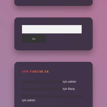
Arama
SON YORUMLAR
Kanada Bağımsız Bir Devlet Mi
için
admin
Kanada Bağımsız Bir Devlet Mi
için
Barış
Ifade Verdikten Sonra Ne Zaman Mahkeme Olur
için
admin