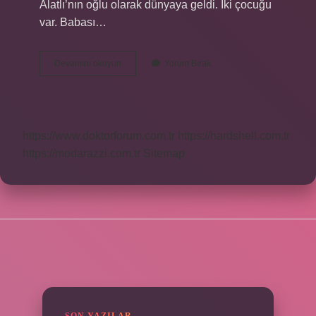
Alatlı’nın oğlu olarak dünyaya geldi. İki çocuğu
var. Babası…
Alev
Devamını okuyun
Yorum Bırak
Alatlı
Mezarı
Nerede
https://www.doktorforum.com.tr
https://hardshell.com.tr
https://modarazzi.com.tr
Sitemap
SIDEBAR