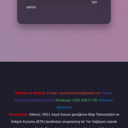
Uyku Düzenim Bozuk Nasıl Düzeltebilirim
için
admin
t güncel giriş
betexper bahis
Reklam ve İletişim:
E-mail:
backlinkpaneli@gmail.com
Teams:
forumhizmeti@gmail.com
Whatsapp: 0262 606 0 726
Telegram:
@karabul
Yasal Uyarı:
Sitemiz, 5651 Sayılı Kanun gereğince Bilgi Teknolojileri ve
İletişim Kurumu (BTK) tarafından onaylanmış bir Yer Sağlayıcı olarak