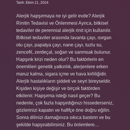
Tarih: Ekim 21, 2024
Alerjik hapşırmaya ne iyi gelir evde? Alerjik
Rinitin Tedavisi ve Önlenmesi Ayrıca, bitkisel
tedaviler de perennial alerjik rinit için kullanılır.
Bitkisel tedaviler arasında lavanta çayı, ısırgan
otu çayı, papatya çayı, nane çayı, tuzlu su,
zencefil, zerdeçal, soğan ve sarımsak bulunur.
Hapşırık krizi neden olur? Bu faktörlerin en
önemlileri genetik yatkınlık, alerjenlere erken
maruz kalma, sigara içme ve hava kirliliğidir.
Alerjik hastalıkların şiddeti ve seyri bireyseldir.
Kişiden kişiye değişir ve birçok faktörden
etkilenir. Hapşırma isteği nasıl geçer? Bu
nedenle, çok fazla hapşırdığınızı hissederseniz,
gözlerinizi kapatın ve hafifçe öne doğru eğilin.
Sonra dilinizi damağınıza sıkıca bastırın ve bu
şekilde hapşırabilirsiniz. Bu önlemlere…