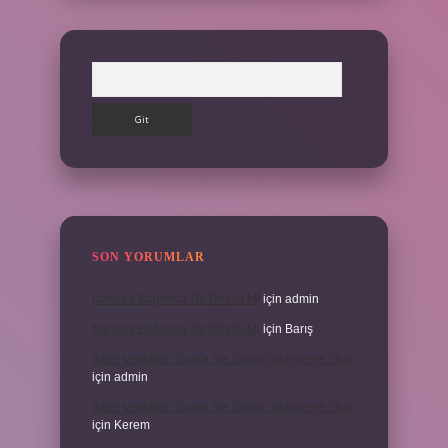
Arama
SON YORUMLAR
Kanada Bağımsız Bir Devlet Mi
için
admin
Kanada Bağımsız Bir Devlet Mi
için
Barış
Ifade Verdikten Sonra Ne Zaman Mahkeme Olur
için
admin
Ifade Verdikten Sonra Ne Zaman Mahkeme Olur
için
Kerem