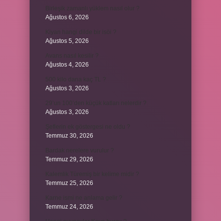
Birleşik zamanlı yüklem nasıl olur ?
Ağustos 6, 2026
Kiyan hangi dilde bir isöi ?
Ağustos 5, 2026
Avans nasıl kesilir ?
Ağustos 4, 2026
500 kilo dana kaç TL ?
Ağustos 3, 2026
29’un 100’den küçük katları nelerdir ?
Ağustos 3, 2026
Şeflerin ek göstergesi ne oldu ?
Temmuz 30, 2026
Bardak nerelere vurulur ?
Temmuz 29, 2026
Kalemlik Türemiş bir kelime midir ?
Temmuz 25, 2026
Karne ismi ne anlama gelir ?
Temmuz 24, 2026