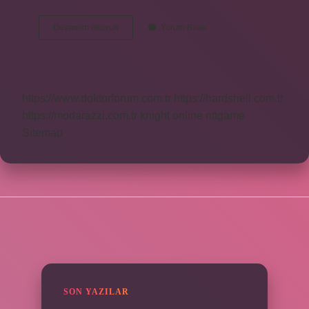
Hapşırık
Devamını okuyun
Yorum Bırak
Krizine
Ne
Iyi
Gelir
https://www.doktorforum.com.tr
https://hardshell.com.tr
https://modarazzi.com.tr
knight online
nttgame
Sitemap
SIDEBAR
SON YAZILAR