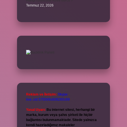
Hangi oyuncular Kova burcu ?
Temmuz 22, 2026
Reklam ve İletişim:
Skype:
live:.cid.575569c608265c69
Yasal Uyarı:
Bu internet sitesi, herhangi bir
marka, kurum veya şahıs şirketi ile hiçbir
bağlantısı bulunmamaktadır. Sitede yalnızca
kendi hazırladığımız makaleler