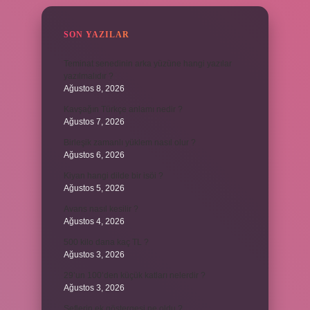
SON YAZILAR
Teminat senedinin arka yüzüne hangi yazılar
yazılmalıdır ?
Ağustos 8, 2026
Kavşağın Türkçe anlamı nedir ?
Ağustos 7, 2026
Birleşik zamanlı yüklem nasıl olur ?
Ağustos 6, 2026
Kiyan hangi dilde bir isöi ?
Ağustos 5, 2026
Avans nasıl kesilir ?
Ağustos 4, 2026
500 kilo dana kaç TL ?
Ağustos 3, 2026
29’un 100’den küçük katları nelerdir ?
Ağustos 3, 2026
Şeflerin ek göstergesi ne oldu ?