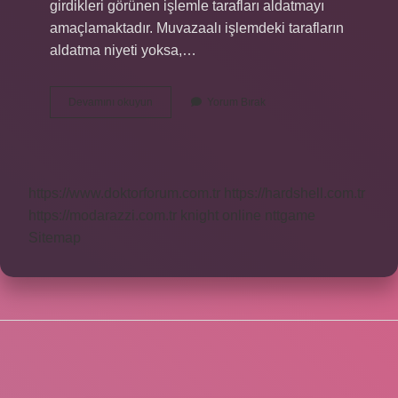
girdikleri görünen işlemle tarafları aldatmayı
amaçlamaktadır. Muvazaalı işlemdeki tarafların
aldatma niyeti yoksa,…
Mal
Devamını okuyun
Yorum Bırak
Kaçırma
Davası
Kimler
Açabilir
https://www.doktorforum.com.tr
https://hardshell.com.tr
https://modarazzi.com.tr
knight online
nttgame
Sitemap
SIDEBAR