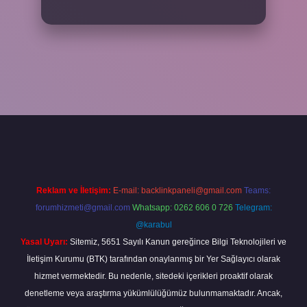
cel giriş
betexper bahis
Reklam ve İletişim:
E-mail:
backlinkpaneli@gmail.com
Teams:
forumhizmeti@gmail.com
Whatsapp: 0262 606 0 726
Telegram:
@karabul
Yasal Uyarı:
Sitemiz, 5651 Sayılı Kanun gereğince Bilgi Teknolojileri ve
İletişim Kurumu (BTK) tarafından onaylanmış bir Yer Sağlayıcı olarak
hizmet vermektedir. Bu nedenle, sitedeki içerikleri proaktif olarak
denetleme veya araştırma yükümlülüğümüz bulunmamaktadır. Ancak,