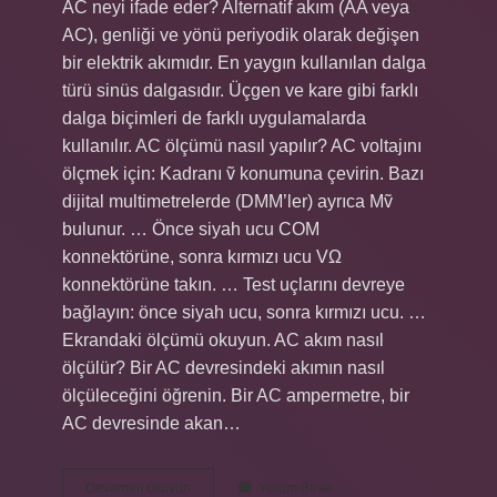
AC neyi ifade eder? Alternatif akım (AA veya
AC), genliği ve yönü periyodik olarak değişen
bir elektrik akımıdır. En yaygın kullanılan dalga
türü sinüs dalgasıdır. Üçgen ve kare gibi farklı
dalga biçimleri de farklı uygulamalarda
kullanılır. AC ölçümü nasıl yapılır? AC voltajını
ölçmek için: Kadranı ṽ konumuna çevirin. Bazı
dijital multimetrelerde (DMM’ler) ayrıca Mṽ
bulunur. … Önce siyah ucu COM
konnektörüne, sonra kırmızı ucu VΩ
konnektörüne takın. … Test uçlarını devreye
bağlayın: önce siyah ucu, sonra kırmızı ucu. …
Ekrandaki ölçümü okuyun. AC akım nasıl
ölçülür? Bir AC devresindeki akımın nasıl
ölçüleceğini öğrenin. Bir AC ampermetre, bir
AC devresinde akan…
Ac
Devamını okuyun
Yorum Bırak