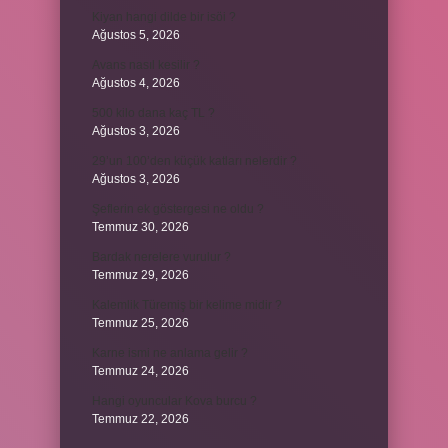
Kiyan hangi dilde bir isöi ?
Ağustos 5, 2026
Avans nasıl kesilir ?
Ağustos 4, 2026
500 kilo dana kaç TL ?
Ağustos 3, 2026
29’un 100’den küçük katları nelerdir ?
Ağustos 3, 2026
Şeflerin ek göstergesi ne oldu ?
Temmuz 30, 2026
Bardak nerelere vurulur ?
Temmuz 29, 2026
Kalemlik Türemiş bir kelime midir ?
Temmuz 25, 2026
Karne ismi ne anlama gelir ?
Temmuz 24, 2026
Hangi oyuncular Kova burcu ?
Temmuz 22, 2026