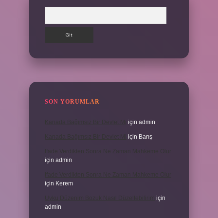
Arama
SON YORUMLAR
Kanada Bağımsız Bir Devlet Mi
için
admin
Kanada Bağımsız Bir Devlet Mi
için
Barış
Ifade Verdikten Sonra Ne Zaman Mahkeme Olur
için
admin
Ifade Verdikten Sonra Ne Zaman Mahkeme Olur
için
Kerem
Uyku Düzenim Bozuk Nasıl Düzeltebilirim
için
admin