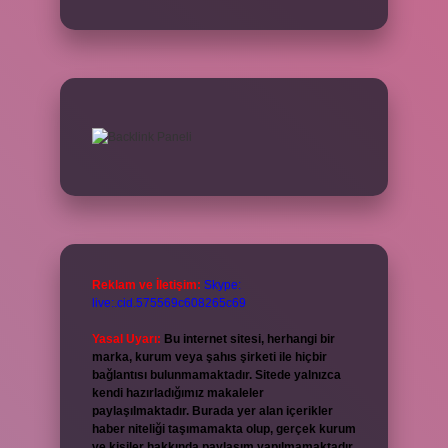
Reklam ve İletişim:
Skype:
live:.cid.575569c608265c69
Yasal Uyarı:
Bu internet sitesi, herhangi bir
marka, kurum veya şahıs şirketi ile hiçbir
bağlantısı bulunmamaktadır. Sitede yalnızca
kendi hazırladığımız makaleler
paylaşılmaktadır. Burada yer alan içerikler
haber niteliği taşımamakta olup, gerçek kurum
ve kişiler hakkında paylaşım yapılmamaktadır.