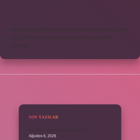
Ne
Ölçer
https://www.doktorforum.com.tr
https://hardshell.com.tr
https://modarazzi.com.tr
knight online
nttgame
Sitemap
SIDEBAR
SON YAZILAR
Birleşik zamanlı yüklem nasıl olur ?
Ağustos 6, 2026