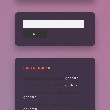
Arama
SON YORUMLAR
Kanada Bağımsız Bir Devlet Mi
için
admin
Kanada Bağımsız Bir Devlet Mi
için
Barış
Ifade Verdikten Sonra Ne Zaman Mahkeme Olur
için
admin
Ifade Verdikten Sonra Ne Zaman Mahkeme Olur
için
Kerem