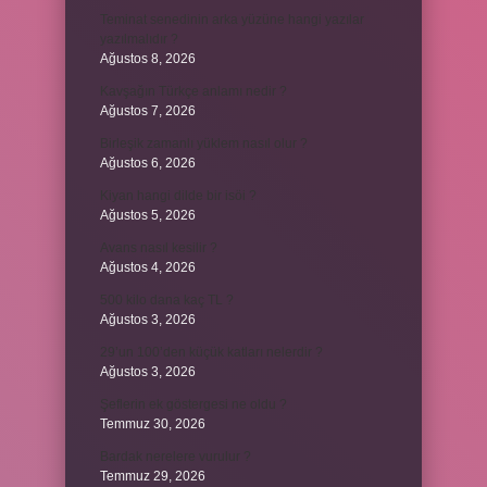
Teminat senedinin arka yüzüne hangi yazılar
yazılmalıdır ?
Ağustos 8, 2026
Kavşağın Türkçe anlamı nedir ?
Ağustos 7, 2026
Birleşik zamanlı yüklem nasıl olur ?
Ağustos 6, 2026
Kiyan hangi dilde bir isöi ?
Ağustos 5, 2026
Avans nasıl kesilir ?
Ağustos 4, 2026
500 kilo dana kaç TL ?
Ağustos 3, 2026
29’un 100’den küçük katları nelerdir ?
Ağustos 3, 2026
Şeflerin ek göstergesi ne oldu ?
Temmuz 30, 2026
Bardak nerelere vurulur ?
Temmuz 29, 2026