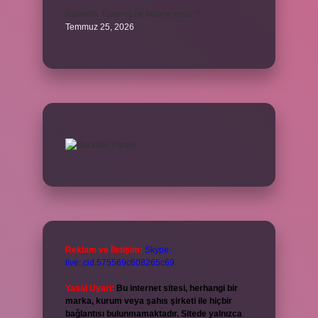
Kalemlik Türemiş bir kelime midir ?
Temmuz 25, 2026
Reklam ve İletişim:
Skype:
live:.cid.575569c608265c69
Yasal Uyarı:
Bu internet sitesi, herhangi bir
marka, kurum veya şahıs şirketi ile hiçbir
bağlantısı bulunmamaktadır. Sitede yalnızca