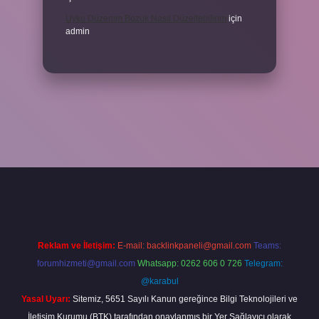
Uyku Düzenim Bozuk Nasıl Düzeltebilirim
için
admin
cel giriş
betexper bahis
Reklam ve İletişim:
E-mail:
backlinkpaneli@gmail.com
Teams:
forumhizmeti@gmail.com
Whatsapp: 0262 606 0 726
Telegram:
@karabul
Yasal Uyarı:
Sitemiz, 5651 Sayılı Kanun gereğince Bilgi Teknolojileri ve
İletişim Kurumu (BTK) tarafından onaylanmış bir Yer Sağlayıcı olarak