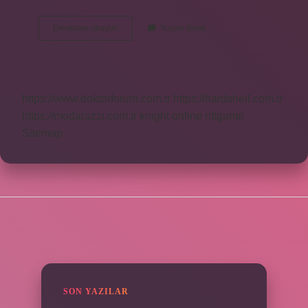
Abitur
Devamını okuyun
Yorum Bırak
Hangi
Liselerde
Var
https://www.doktorforum.com.tr
https://hardshell.com.tr
https://modarazzi.com.tr
knight online
nttgame
Sitemap
SIDEBAR
SON YAZILAR