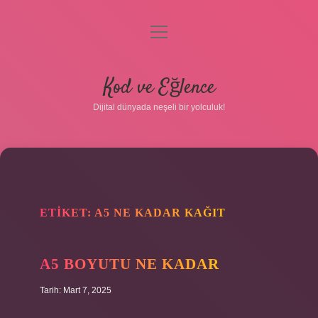
menüyü
aç
Anasayfa
Kod ve Eğlence
Gizlilik Politikası
Dijital dünyada neşeli bir yolculuk!
Yasal Uyarı
Hakkımızda
ETIKET:
A5 NE KADAR KAĞIT
A5 BOYUTU NE KADAR
Tarih: Mart 7, 2025