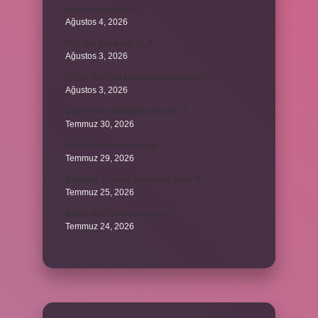
Avans nasıl kesilir ?
Ağustos 4, 2026
500 kilo dana kaç TL ?
Ağustos 3, 2026
29’un 100’den küçük katları nelerdir ?
Ağustos 3, 2026
Şeflerin ek göstergesi ne oldu ?
Temmuz 30, 2026
Bardak nerelere vurulur ?
Temmuz 29, 2026
Kalemlik Türemiş bir kelime midir ?
Temmuz 25, 2026
Karne ismi ne anlama gelir ?
Temmuz 24, 2026