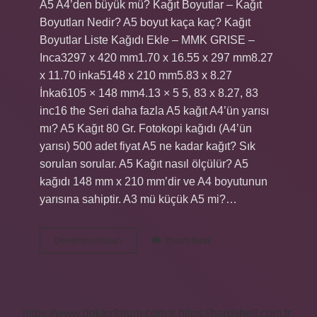
A5 A4’den büyük mü? Kağıt Boyutlar – Kağıt
Boyutları Nedir? A5 boyut kaça kaç? Kağıt
Boyutlar Liste Kağıdı Ekle – MMK GRISE –
Inca3297 x 420 mm1.70 x 16.55 x 297 mm8.27
x 11.70 inka5148 x 210 mm5.83 x 8.27
İnka6105 × 148 mm4.13 × 5 5, 83 x 8.27, 83
inc16 the Seri daha fazla A5 kağıt A4’ün yarısı
mı? A5 Kağıt 80 Gr. Fotokopi kağıdı (A4’ün
yarısı) 500 adet fiyat A5 ne kadar kağıt? Sık
sorulan sorular. A5 Kağıt nasıl ölçülür? A5
kağıdı 148 mm x 210 mm’dir ve A4 boyutunun
yarısına sahiptir. A3 mü küçük A5 mi?…
A5
Devamını okuyun
Yorum Bırak
Boyutu
Ne
Kadar
https://www.doktorforum.com.tr
https://hardshell.com.tr