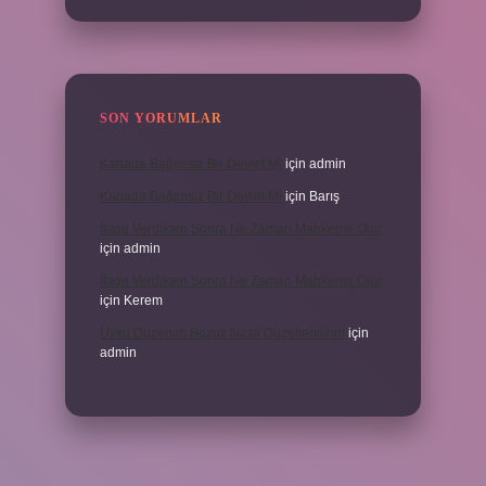
SON YORUMLAR
Kanada Bağımsız Bir Devlet Mi
için
admin
Kanada Bağımsız Bir Devlet Mi
için
Barış
Ifade Verdikten Sonra Ne Zaman Mahkeme Olur
için
admin
Ifade Verdikten Sonra Ne Zaman Mahkeme Olur
için
Kerem
Uyku Düzenim Bozuk Nasıl Düzeltebilirim
için
admin