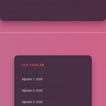
https://modarazzi.com.tr
knight online
nttgame
Sitemap
SIDEBAR
SON YAZILAR
Kavşağın Türkçe anlamı nedir ?
Ağustos 7, 2026
Birleşik zamanlı yüklem nasıl olur ?
Ağustos 6, 2026
Kiyan hangi dilde bir isöi ?
Ağustos 5, 2026