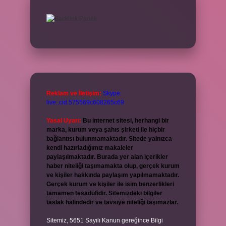
Reklam ve İletişim:
Skype:
live:.cid.575569c608265c69
Yasal Uyarı:
Bu internet sitesi, herhangi bir
marka, kurum veya şahıs şirketi ile hiçbir
bağlantısı bulunmamaktadır. Sitede yalnızca
kendi hazırladığımız makaleler
paylaşılmaktadır. Burada yer alan içerikler
haber niteliği taşımamakta olup, gerçek kurum
ve kişiler hakkında paylaşım yapılmamaktadır.
Gerçek kurum ve kişiler ile isim benzerlikleri
tamamen tesadüfidir. Sitemizdeki bilgiler
taslak halindedir ve tavsiye niteliği taşımazlar.
Sitemiz, 5651 Sayılı Kanun gereğince Bilgi