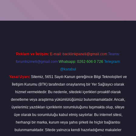
cel giriş
betexper bahis
Reklam ve İletişim:
E-mail:
backlinkpaneli@gmail.com
Teams:
forumhizmeti@gmail.com
Whatsapp: 0262 606 0 726
Telegram:
@karabul
Yasal Uyarı:
Sitemiz, 5651 Sayılı Kanun gereğince Bilgi Teknolojileri ve
İletişim Kurumu (BTK) tarafından onaylanmış bir Yer Sağlayıcı olarak
hizmet vermektedir. Bu nedenle, sitedeki içerikleri proaktif olarak
denetleme veya araştırma yükümlülüğümüz bulunmamaktadır. Ancak,
üyelerimiz yazdıkları içeriklerin sorumluluğunu taşımakta olup, siteye
üye olarak bu sorumluluğu kabul etmiş sayılırlar. Bu internet sitesi,
herhangi bir marka, kurum veya şahıs şirketi ile hiçbir bağlantısı
bulunmamaktadır. Sitede yalnızca kendi hazırladığımız makaleler