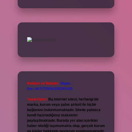
Reklam ve İletişim:
Skype:
live:.cid.575569c608265c69
Yasal Uyarı:
Bu internet sitesi, herhangi bir
marka, kurum veya şahıs şirketi ile hiçbir
bağlantısı bulunmamaktadır. Sitede yalnızca
kendi hazırladığımız makaleler
paylaşılmaktadır. Burada yer alan içerikler
haber niteliği taşımamakta olup, gerçek kurum
ve kişiler hakkında paylaşım yapılmamaktadır.