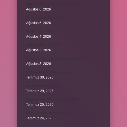
Birleşik zamanlı yüklem nasıl olur ?
Ağustos 6, 2026
Kiyan hangi dilde bir isöi ?
Ağustos 5, 2026
Avans nasıl kesilir ?
Ağustos 4, 2026
500 kilo dana kaç TL ?
Ağustos 3, 2026
29’un 100’den küçük katları nelerdir ?
Ağustos 3, 2026
Şeflerin ek göstergesi ne oldu ?
Temmuz 30, 2026
Bardak nerelere vurulur ?
Temmuz 29, 2026
Kalemlik Türemiş bir kelime midir ?
Temmuz 25, 2026
Karne ismi ne anlama gelir ?
Temmuz 24, 2026