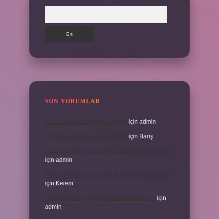
Arama
SON YORUMLAR
Kanada Bağımsız Bir Devlet Mi
için
admin
Kanada Bağımsız Bir Devlet Mi
için
Barış
Ifade Verdikten Sonra Ne Zaman Mahkeme Olur
için
admin
Ifade Verdikten Sonra Ne Zaman Mahkeme Olur
için
Kerem
Uyku Düzenim Bozuk Nasıl Düzeltebilirim
için
admin