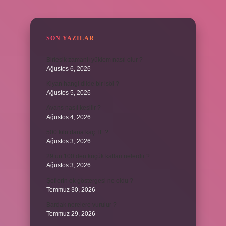
SIDEBAR
SON YAZILAR
Birleşik zamanlı yüklem nasıl olur ?
Ağustos 6, 2026
Kiyan hangi dilde bir isöi ?
Ağustos 5, 2026
Avans nasıl kesilir ?
Ağustos 4, 2026
500 kilo dana kaç TL ?
Ağustos 3, 2026
29’un 100’den küçük katları nelerdir ?
Ağustos 3, 2026
Şeflerin ek göstergesi ne oldu ?
Temmuz 30, 2026
Bardak nerelere vurulur ?
Temmuz 29, 2026