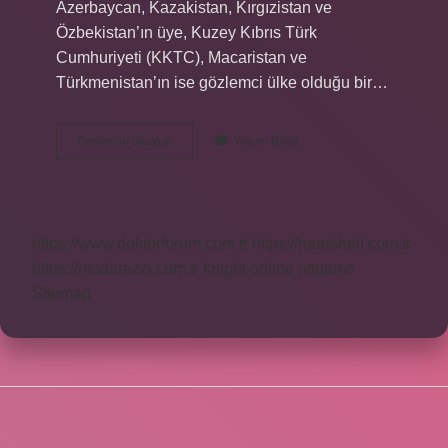
Azerbaycan, Kazakistan, Kırgızistan ve
Özbekistan’ın üye, Kuzey Kıbrıs Türk
Cumhuriyeti (KKTC), Macaristan ve
Türkmenistan’ın ise gözlemci ülke olduğu bir…
Turan
Devamını okuyun
Yorum Bırak
Ordusu
Kimler
Var
https://www.doktorforum.com.tr
https://hardshell.com.tr
https://modarazzi.com.tr
knight online
nttgame
Sitemap