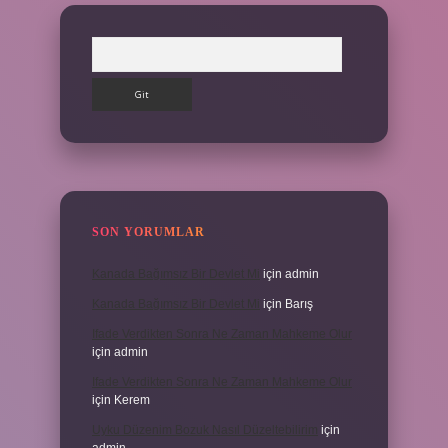
Arama
SON YORUMLAR
Kanada Bağımsız Bir Devlet Mi
için
admin
Kanada Bağımsız Bir Devlet Mi
için
Barış
Ifade Verdikten Sonra Ne Zaman Mahkeme Olur
için
admin
Ifade Verdikten Sonra Ne Zaman Mahkeme Olur
için
Kerem
Uyku Düzenim Bozuk Nasıl Düzeltebilirim
için