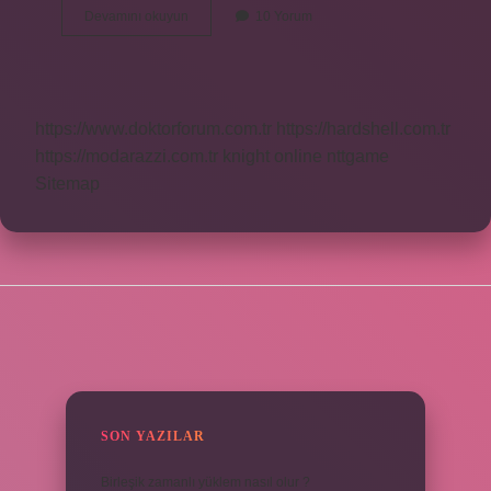
Uyku
Devamını okuyun
10 Yorum
Düzenim
Bozuk
Nasıl
Düzeltebilirim
https://www.doktorforum.com.tr
https://hardshell.com.tr
https://modarazzi.com.tr
knight online
nttgame
Sitemap
SIDEBAR
SON YAZILAR
Birleşik zamanlı yüklem nasıl olur ?