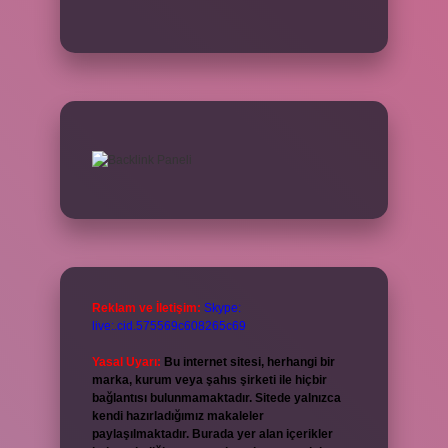
Reklam ve İletişim:
Skype:
live:.cid.575569c608265c69
Yasal Uyarı:
Bu internet sitesi, herhangi bir
marka, kurum veya şahıs şirketi ile hiçbir
bağlantısı bulunmamaktadır. Sitede yalnızca
kendi hazırladığımız makaleler
paylaşılmaktadır. Burada yer alan içerikler