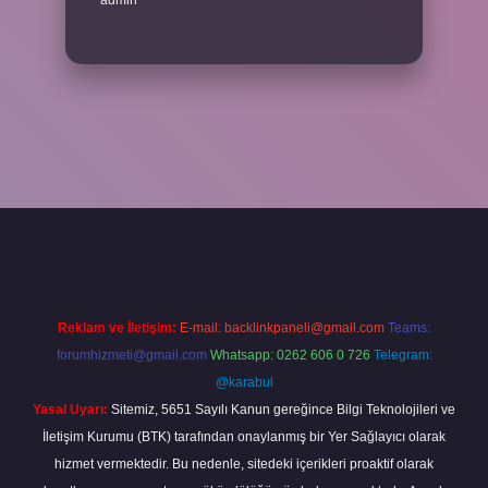
admin
cel giriş
betexper bahis
Reklam ve İletişim:
E-mail:
backlinkpaneli@gmail.com
Teams:
forumhizmeti@gmail.com
Whatsapp: 0262 606 0 726
Telegram:
@karabul
Yasal Uyarı:
Sitemiz, 5651 Sayılı Kanun gereğince Bilgi Teknolojileri ve
İletişim Kurumu (BTK) tarafından onaylanmış bir Yer Sağlayıcı olarak
hizmet vermektedir. Bu nedenle, sitedeki içerikleri proaktif olarak