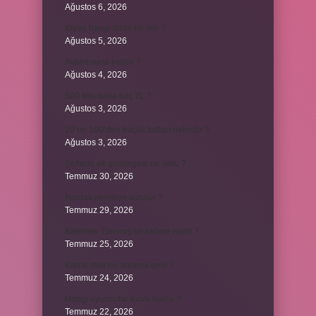
Ağustos 6, 2026
Kiyan hangi dilde bir isöi ?
Ağustos 5, 2026
Avans nasıl kesilir ?
Ağustos 4, 2026
500 kilo dana kaç TL ?
Ağustos 3, 2026
29’un 100’den küçük katları nelerdir ?
Ağustos 3, 2026
Şeflerin ek göstergesi ne oldu ?
Temmuz 30, 2026
Bardak nerelere vurulur ?
Temmuz 29, 2026
Kalemlik Türemiş bir kelime midir ?
Temmuz 25, 2026
Karne ismi ne anlama gelir ?
Temmuz 24, 2026
Hangi oyuncular Kova burcu ?
Temmuz 22, 2026