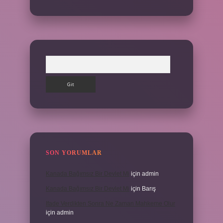
Arama
SON YORUMLAR
Kanada Bağımsız Bir Devlet Mi
için
admin
Kanada Bağımsız Bir Devlet Mi
için
Barış
Ifade Verdikten Sonra Ne Zaman Mahkeme Olur
için
admin