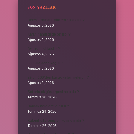
SON YAZILAR
Birleşik zamanlı yüklem nasıl olur ?
Ağustos 6, 2026
Kiyan hangi dilde bir isöi ?
Ağustos 5, 2026
Avans nasıl kesilir ?
Ağustos 4, 2026
500 kilo dana kaç TL ?
Ağustos 3, 2026
29’un 100’den küçük katları nelerdir ?
Ağustos 3, 2026
Şeflerin ek göstergesi ne oldu ?
Temmuz 30, 2026
Bardak nerelere vurulur ?
Temmuz 29, 2026
Kalemlik Türemiş bir kelime midir ?
Temmuz 25, 2026