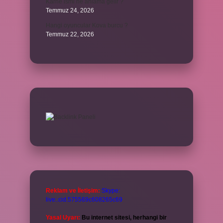
Karne ismi ne anlama gelir ?
Temmuz 24, 2026
Hangi oyuncular Kova burcu ?
Temmuz 22, 2026
Reklam ve İletişim:
Skype:
live:.cid.575569c608265c69
Yasal Uyarı:
Bu internet sitesi, herhangi bir