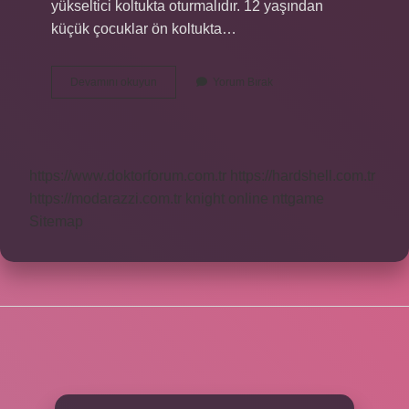
yükseltici koltukta oturmalıdır. 12 yaşından
küçük çocuklar ön koltukta…
Puset
Devamını okuyun
Yorum Bırak
Araba
Koltuğu
Oluyor
Mu
https://www.doktorforum.com.tr
https://hardshell.com.tr
https://modarazzi.com.tr
knight online
nttgame
Sitemap
SIDEBAR