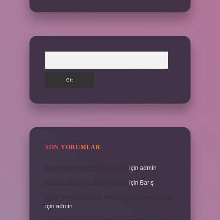
Arama
SON YORUMLAR
Kanada Bağımsız Bir Devlet Mi
için
admin
Kanada Bağımsız Bir Devlet Mi
için
Barış
Ifade Verdikten Sonra Ne Zaman Mahkeme Olur
için
admin