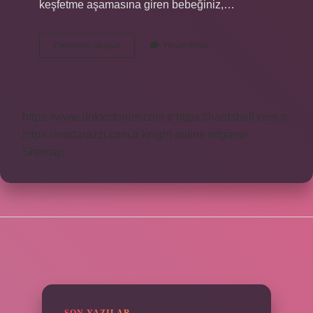
keşfetme aşamasına giren bebeğiniz,…
Bebekler
Devamını okuyun
Yorum Bırak
Hangi
Ayda
Çıngırak
Tutar
https://www.doktorforum.com.tr
https://hardshell.com.tr
https://modarazzi.com.tr
knight online
nttgame
Sitemap
SIDEBAR