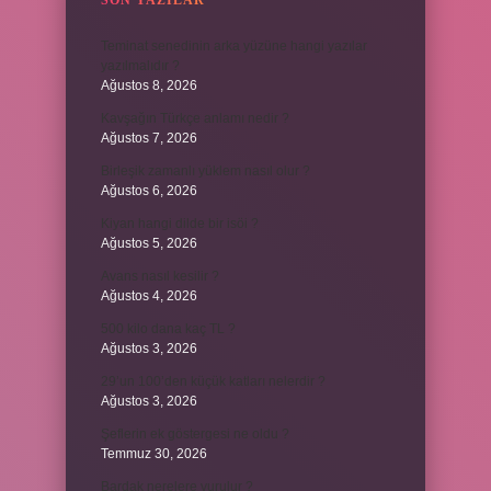
SON YAZILAR
Teminat senedinin arka yüzüne hangi yazılar
yazılmalıdır ?
Ağustos 8, 2026
Kavşağın Türkçe anlamı nedir ?
Ağustos 7, 2026
Birleşik zamanlı yüklem nasıl olur ?
Ağustos 6, 2026
Kiyan hangi dilde bir isöi ?
Ağustos 5, 2026
Avans nasıl kesilir ?
Ağustos 4, 2026
500 kilo dana kaç TL ?
Ağustos 3, 2026
29’un 100’den küçük katları nelerdir ?
Ağustos 3, 2026
Şeflerin ek göstergesi ne oldu ?
Temmuz 30, 2026
Bardak nerelere vurulur ?