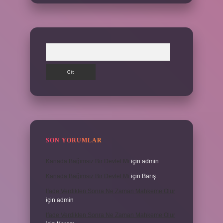
Arama
SON YORUMLAR
Kanada Bağımsız Bir Devlet Mi
için
admin
Kanada Bağımsız Bir Devlet Mi
için
Barış
Ifade Verdikten Sonra Ne Zaman Mahkeme Olur
için
admin
Ifade Verdikten Sonra Ne Zaman Mahkeme Olur