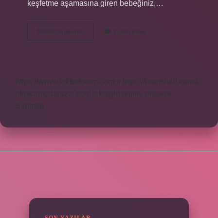
keşfetme aşamasına giren bebeğiniz,…
Bebekler
Devamını okuyun
Yorum Bırak
Hangi
Ayda
Çıngırak
Tutar
https://www.doktorforum.com.tr
https://hardshell.com.tr
https://modarazzi.com.tr
knight online
nttgame
Sitemap
SIDEBAR