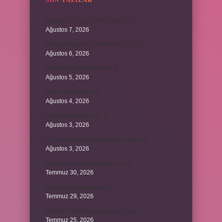
SON YAZILAR
Kavşağın Türkçe anlamı nedir ?
Ağustos 7, 2026
Birleşik zamanlı yüklem nasıl olur ?
Ağustos 6, 2026
Kiyan hangi dilde bir isöi ?
Ağustos 5, 2026
Avans nasıl kesilir ?
Ağustos 4, 2026
500 kilo dana kaç TL ?
Ağustos 3, 2026
29’un 100’den küçük katları nelerdir ?
Ağustos 3, 2026
Şeflerin ek göstergesi ne oldu ?
Temmuz 30, 2026
Bardak nerelere vurulur ?
Temmuz 29, 2026
Kalemlik Türemiş bir kelime midir ?
Temmuz 25, 2026