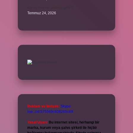
Karne ismi ne anlama gelir ?
Temmuz 24, 2026
Reklam ve İletişim:
Skype:
live:.cid.575569c608265c69
Yasal Uyarı:
Bu internet sitesi, herhangi bir
marka, kurum veya şahıs şirketi ile hiçbir