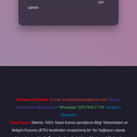
Uyku Düzenim Bozuk Nasıl Düzeltebilirim
için
admin
cel giriş
betexper bahis
Reklam ve İletişim:
E-mail:
backlinkpaneli@gmail.com
Teams:
forumhizmeti@gmail.com
Whatsapp: 0262 606 0 726
Telegram:
@karabul
Yasal Uyarı:
Sitemiz, 5651 Sayılı Kanun gereğince Bilgi Teknolojileri ve
İletişim Kurumu (BTK) tarafından onaylanmış bir Yer Sağlayıcı olarak