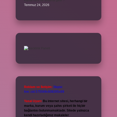
Karne ismi ne anlama gelir ?
Temmuz 24, 2026
Reklam ve İletişim:
Skype:
live:.cid.575569c608265c69
Yasal Uyarı:
Bu internet sitesi, herhangi bir
marka, kurum veya şahıs şirketi ile hiçbir
bağlantısı bulunmamaktadır. Sitede yalnızca
kendi hazırladığımız makaleler