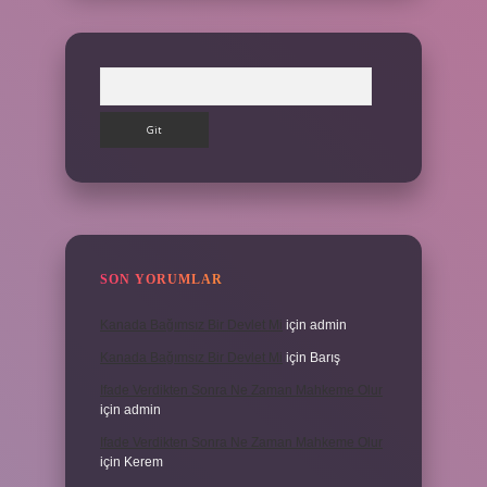
Arama
SON YORUMLAR
Kanada Bağımsız Bir Devlet Mi
için
admin
Kanada Bağımsız Bir Devlet Mi
için
Barış
Ifade Verdikten Sonra Ne Zaman Mahkeme Olur
için
admin
Ifade Verdikten Sonra Ne Zaman Mahkeme Olur
için
Kerem