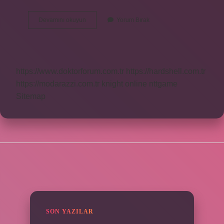
3
Devamını okuyun
Yorum Bırak
Aylık
Enflasyon
Ne
Kadar
Oldu
https://www.doktorforum.com.tr
https://hardshell.com.tr
https://modarazzi.com.tr
knight online
nttgame
Sitemap
SIDEBAR
SON YAZILAR