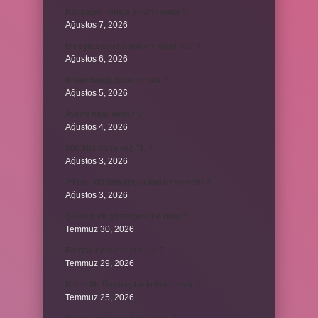
Kavşağın Türkçe anlamı nedir ?
Ağustos 7, 2026
Birleşik zamanlı yüklem nasıl olur ?
Ağustos 6, 2026
Kiyan hangi dilde bir isöi ?
Ağustos 5, 2026
Avans nasıl kesilir ?
Ağustos 4, 2026
500 kilo dana kaç TL ?
Ağustos 3, 2026
29’un 100’den küçük katları nelerdir ?
Ağustos 3, 2026
Şeflerin ek göstergesi ne oldu ?
Temmuz 30, 2026
Bardak nerelere vurulur ?
Temmuz 29, 2026
Kalemlik Türemiş bir kelime midir ?
Temmuz 25, 2026