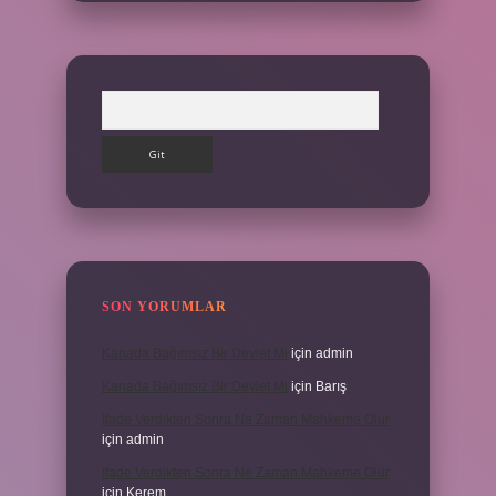
Arama
SON YORUMLAR
Kanada Bağımsız Bir Devlet Mi
için
admin
Kanada Bağımsız Bir Devlet Mi
için
Barış
Ifade Verdikten Sonra Ne Zaman Mahkeme Olur
için
admin
Ifade Verdikten Sonra Ne Zaman Mahkeme Olur
için
Kerem