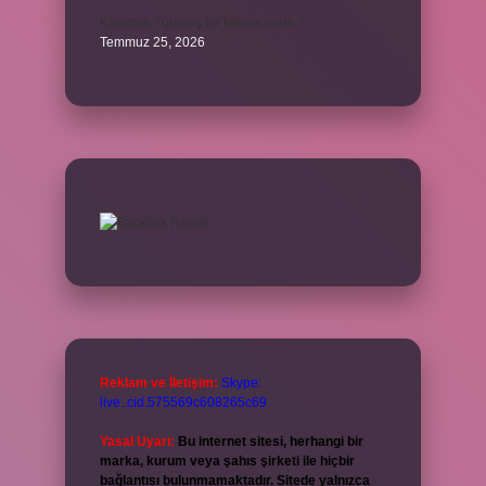
Kalemlik Türemiş bir kelime midir ?
Temmuz 25, 2026
Reklam ve İletişim:
Skype:
live:.cid.575569c608265c69
Yasal Uyarı:
Bu internet sitesi, herhangi bir
marka, kurum veya şahıs şirketi ile hiçbir
bağlantısı bulunmamaktadır. Sitede yalnızca