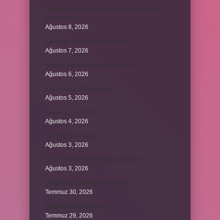
Teminat senedinin arka yüzüne hangi yazılar
yazılmalıdır ?
Ağustos 8, 2026
Kavşağın Türkçe anlamı nedir ?
Ağustos 7, 2026
Birleşik zamanlı yüklem nasıl olur ?
Ağustos 6, 2026
Kiyan hangi dilde bir isöi ?
Ağustos 5, 2026
Avans nasıl kesilir ?
Ağustos 4, 2026
500 kilo dana kaç TL ?
Ağustos 3, 2026
29’un 100’den küçük katları nelerdir ?
Ağustos 3, 2026
Şeflerin ek göstergesi ne oldu ?
Temmuz 30, 2026
Bardak nerelere vurulur ?
Temmuz 29, 2026