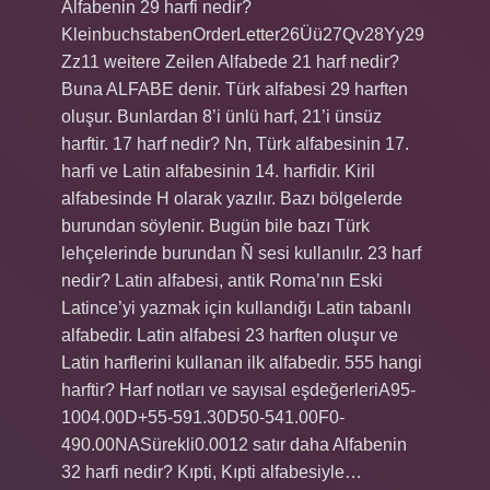
Alfabenin 29 harfi nedir?
KleinbuchstabenOrderLetter26Üü27Qv28Yy29
Zz11 weitere Zeilen Alfabede 21 harf nedir?
Buna ALFABE denir. Türk alfabesi 29 harften
oluşur. Bunlardan 8’i ünlü harf, 21’i ünsüz
harftir. 17 harf nedir? Nn, Türk alfabesinin 17.
harfi ve Latin alfabesinin 14. harfidir. Kiril
alfabesinde H olarak yazılır. Bazı bölgelerde
burundan söylenir. Bugün bile bazı Türk
lehçelerinde burundan Ñ sesi kullanılır. 23 harf
nedir? Latin alfabesi, antik Roma’nın Eski
Latince’yi yazmak için kullandığı Latin tabanlı
alfabedir. Latin alfabesi 23 harften oluşur ve
Latin harflerini kullanan ilk alfabedir. 555 hangi
harftir? Harf notları ve sayısal eşdeğerleriA95-
1004.00D+55-591.30D50-541.00F0-
490.00NASürekli0.0012 satır daha Alfabenin
32 harfi nedir? Kıpti, Kıpti alfabesiyle…