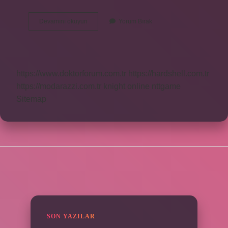
Adan
Devamını okuyun
Yorum Bırak
Zye
Kaç
Harf
Var
https://www.doktorforum.com.tr
https://hardshell.com.tr
https://modarazzi.com.tr
knight online
nttgame
Sitemap
SIDEBAR
SON YAZILAR