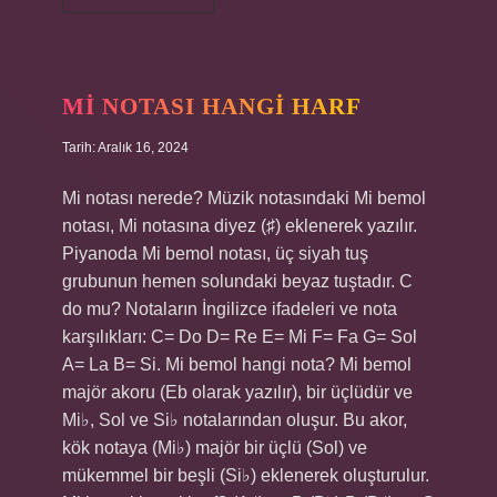
Ödev
Anlayışı
Nedir
MI NOTASI HANGI HARF
Tarih: Aralık 16, 2024
Mi notası nerede? Müzik notasındaki Mi bemol
notası, Mi notasına diyez (♯) eklenerek yazılır.
Piyanoda Mi bemol notası, üç siyah tuş
grubunun hemen solundaki beyaz tuştadır. C
do mu? Notaların İngilizce ifadeleri ve nota
karşılıkları: C= Do D= Re E= Mi F= Fa G= Sol
A= La B= Si. Mi bemol hangi nota? Mi bemol
majör akoru (Eb olarak yazılır), bir üçlüdür ve
Mi♭, Sol ve Si♭ notalarından oluşur. Bu akor,
kök notaya (Mi♭) majör bir üçlü (Sol) ve
mükemmel bir beşli (Si♭) eklenerek oluşturulur.