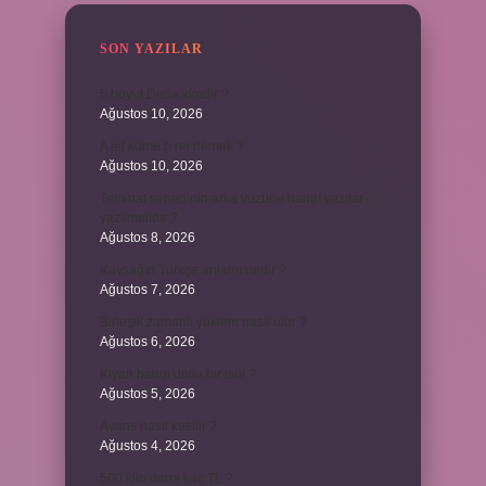
SON YAZILAR
5 boyut Dede kimdir ?
Ağustos 10, 2026
A alt küme b ne demek ?
Ağustos 10, 2026
Teminat senedinin arka yüzüne hangi yazılar
yazılmalıdır ?
Ağustos 8, 2026
Kavşağın Türkçe anlamı nedir ?
Ağustos 7, 2026
Birleşik zamanlı yüklem nasıl olur ?
Ağustos 6, 2026
Kiyan hangi dilde bir isöi ?
Ağustos 5, 2026
Avans nasıl kesilir ?
Ağustos 4, 2026
500 kilo dana kaç TL ?