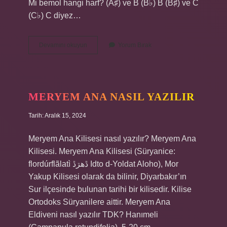
Mi bemol hangi harf? (A♯) ve B (B♭) B (B♯) ve C
(C♭) C diyez…
Mi
Devamını okuyun
Yorum Bırak
Notası
Hangi
Harf
MERYEM ANA NASIL YAZILIR
Tarih: Aralık 15, 2024
Meryem Ana Kilisesi nasıl yazılır? Meryem Ana
Kilisesi. Meryem Ana Kilisesi (Süryanice:
flordúrflãlatì ڐھڗڐ Idto d-Yoldat Aloho), Mor
Yakup Kilisesi olarak da bilinir, Diyarbakır’ın
Sur ilçesinde bulunan tarihi bir kilisedir. Kilise
Ortodoks Süryanilere aittir. Meryem Ana
Eldiveni nasıl yazılır TDK? Hanımeli