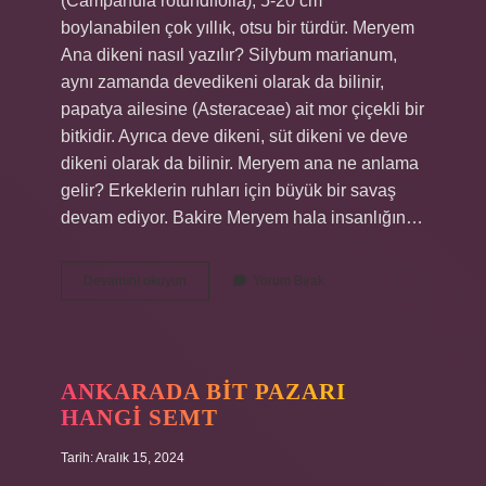
(Campanula rotundifolia), 5-20 cm
boylanabilen çok yıllık, otsu bir türdür. Meryem
Ana dikeni nasıl yazılır? Silybum marianum,
aynı zamanda devedikeni olarak da bilinir,
papatya ailesine (Asteraceae) ait mor çiçekli bir
bitkidir. Ayrıca deve dikeni, süt dikeni ve deve
dikeni olarak da bilinir. Meryem ana ne anlama
gelir? Erkeklerin ruhları için büyük bir savaş
devam ediyor. Bakire Meryem hala insanlığın…
Meryem
Devamını okuyun
Yorum Bırak
Ana
Nasıl
Yazılır
ANKARADA BIT PAZARI
HANGI SEMT
Tarih: Aralık 15, 2024