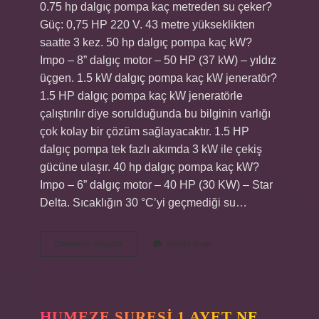
0.75 hp dalgıç pompa kaç metreden su çeker?
Güç: 0,75 HP 220 V. 43 metre yükseklikten
saatte 3 kez. 50 hp dalgıç pompa kaç kW?
Impo – 8” dalgıç motor – 50 HP (37 kW) – yıldız
üçgen. 1.5 kW dalgıç pompa kaç kW jeneratör?
1.5 HP dalgıç pompa kaç kW jeneratörle
çalıştırılır diye sorulduğunda bu bilginin varlığı
çok kolay bir çözüm sağlayacaktır. 1.5 HP
dalgıç pompa tek fazlı akımda 3 kW ile çekiş
gücüne ulaşır. 40 hp dalgıç pompa kaç kW?
Impo – 6” dalgıç motor – 40 HP (30 KW) – Star
Delta. Sıcaklığın 30 °C’yi geçmediği su…
75
Devamını okuyun
Yorum Bırak
Hp
Dalgıç
Pompa
Kaç
Kw
HUMEZE SURESI 1 AYET NE