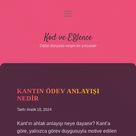
menüyü
aç
Anasayfa
Kod ve Eğlence
Gizlilik Politikası
Dijital dünyada neşeli bir yolculuk!
Yasal Uyarı
KOD
Hakkımızda
KANTIN ÖDEV ANLAYIŞI
VE
NEDIR
EĞLENCE
Tarih: Aralık 16, 2024
YAZILAR
Kant’ın ahlak anlayışı neye dayanır? Kant’a
göre, yalnızca görev duygusuyla motive edilen