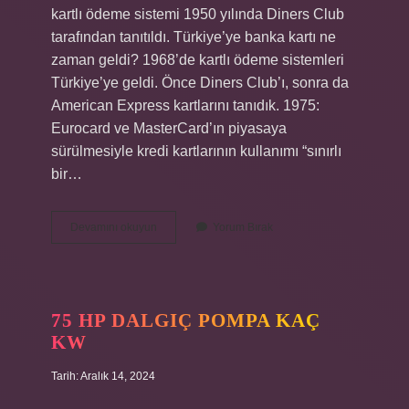
kartlı ödeme sistemi 1950 yılında Diners Club
tarafından tanıtıldı. Türkiye’ye banka kartı ne
zaman geldi? 1968’de kartlı ödeme sistemleri
Türkiye’ye geldi. Önce Diners Club’ı, sonra da
American Express kartlarını tanıdık. 1975:
Eurocard ve MasterCard’ın piyasaya
sürülmesiyle kredi kartlarının kullanımı “sınırlı
bir…
Türkiyede
Devamını okuyun
Yorum Bırak
Ilk
Kredi
Kartı
Ne
Zaman
75 HP DALGIÇ POMPA KAÇ
Çıktı
KW
Tarih: Aralık 14, 2024